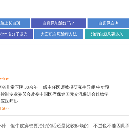
孩脸上长白斑
白癜风能治好吗？
白癜风自测
08nm准分子激光
大面积白斑治疗方法
治疗白癜风要多久
主任医师
谢明峰 湖南中医药大学第一附属医院 20余年 副主任医师 湖南省中
医结合学会皮肤性病学专业委员会委员湖南省中医药学会中医基础委
国中西医结合医美专业
0731-88181660
种，但牛皮癣想要治好的话还是比较麻烦的，不过也不能因此