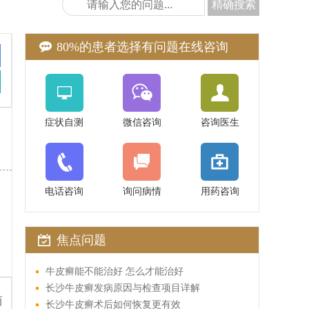
精确搜索
80%的患者选择有问题在线咨询
症状自测
微信咨询
咨询医生
黄进华
主任医师
电话咨询
询问病情
用药咨询
医
专业擅长：长沙中科皮肤
员
授研究生导师中国中西
焦点问题
医学会皮肤病学专业委
在线医生：
0731-88181
牛皮癣能不能治好 怎么才能治好
长沙牛皮癣发病原因与检查项目详解
而
长沙牛皮癣术后如何恢复更有效