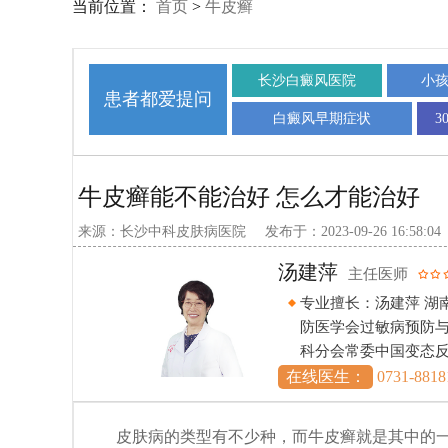
当前位置：
首页
>
牛皮癣
长沙白癜风医院
小
患者都爱提问
白癜风早期症状
3
牛皮癣能不能治好 怎么才能治好
来源：长沙中科皮肤病医院
发布于：2023-09-26 16:58:04
谢明峰
副
生导师 中华预
专业擅长：
促进会过敏学
药及中西
会委员中
在线医生：
皮肤病的类型有不少种，而牛皮癣就是其中的一