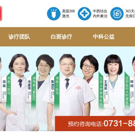
美国308
中西结合
365
激光
内外兼治
无假
诊疗团队
白斑诊疗
中科公益