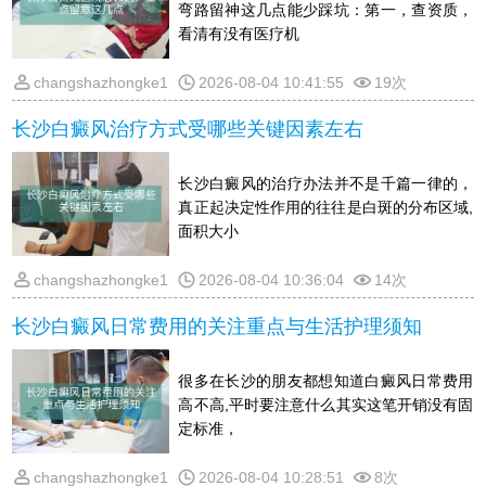
弯路留神这几点能少踩坑：第一，查资质，
看清有没有医疗机
changshazhongke1
2026-08-04 10:41:55
19次
长沙白癜风治疗方式受哪些关键因素左右
长沙白癜风的治疗办法并不是千篇一律的，
真正起决定性作用的往往是白斑的分布区域,
面积大小
changshazhongke1
2026-08-04 10:36:04
14次
长沙白癜风日常费用的关注重点与生活护理须知
很多在长沙的朋友都想知道白癜风日常费用
高不高,平时要注意什么其实这笔开销没有固
定标准，
changshazhongke1
2026-08-04 10:28:51
8次