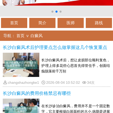
首页
简介
医师
路线
导航：
首页
ν
白癜风
长沙白癜风术后护理要点怎么做掌握这几个恢复重点
长沙白癜风术后，想让皮损部位顺利复色，
护理上得多花些心思首先得管住手，创面结
痂脱落前千万别
changshazhongke1
2026-08-04 10:52:02
34次
长沙白癜风的费用价格禁忌有哪些
在长沙诊治白癜风，费用并不是一个固定数
字，它主要根据白斑面积的大小,病期是进展