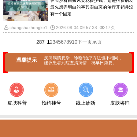
在长沙看白癜风要花多少钱，这是很多病友
最先想弄明白的事其实白斑的治疗开销并没
有一个固定
changshazhongke1
2026-08-04 09:57:38
17次
287
1
2
3
4
5
6
7
8
9
10
下一页
尾页
疾病病情复杂，诊断/治疗方法也不相同，
温馨提示
建议患者到院查清病情，祝早日康复。
皮肤科普
预约挂号
线上诊断
皮肤咨询