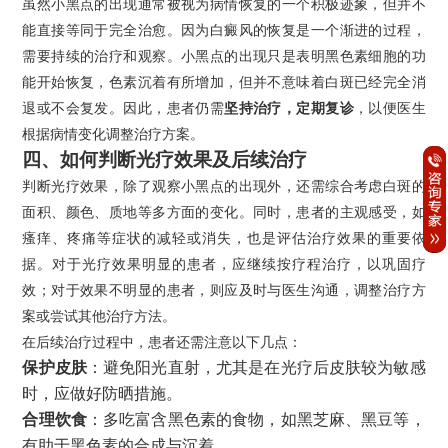
虽然小黑点的出现通常被视为病情恢复的一个积极迹象，但并不
能直接等同于完全治愈。因为白癜风的恢复是一个渐进的过程，
需要持续的治疗和观察。小黑点的出现只是表明黑色素细胞的功
能开始恢复，色素沉着有所增加，但并不意味着白斑已经完全消
退或不会复发。因此，患者仍需
坚持治疗，定期复诊
，以便医生
根据病情变化调整治疗方案。
四、如何判断光疗效果及后续治疗
判断光疗效果，除了观察小黑点的出现外，还需综合考虑白斑的
面积、颜色、质地等多方面的变化。同时，患者的主观感受，如
瘙痒、疼痛等症状的减轻或消失，也是评估治疗效果的重要依
据。对于光疗效果明显的患者，应继续按疗程治疗，以巩固疗
效；对于效果不明显的患者，则应及时与医生沟通，调整治疗方
案或尝试其他治疗方法。
在后续治疗过程中，患者还需注意以下几点：
保护皮肤
：避免阳光直射，尤其是在光疗后皮肤较为敏感
时，应做好防晒措施。
合理饮食
：多吃富含黑色素的食物，如黑芝麻、黑豆等，
有助于黑色素的合成与沉着。