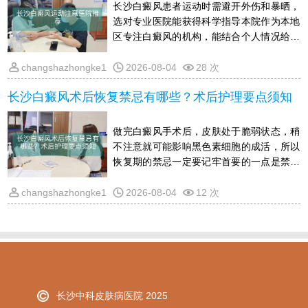
建议，帮你理清头绪，少踩坑，让恢复的路
长沙白癜风患者运动时需避开外伤和暴晒，
走得更顺当
选对专业医院能获得科学指导本院作为本地
区专注白癜风的机构，能结合个人情况给出
运动建议和规范诊疗，帮助规避运动带来的
风险有关运动防护及病情疑问，可通过在线
changshazhongke1
2026-08-04
28 次
渠道详细了解，避免因不当运动影响肤色恢
长沙白癜风术后恢复禁忌有哪些？术后护理要点须知
复
做完白癜风手术后，皮肤处于脆弱状态，稍
不注意就可能影响黑色素细胞的成活，所以
恢复期的禁忌一定要记牢首要的一点是禁止
抓挠,摩擦或用力揉搓手术区域，避免外力拉
扯导致皮片移位其次要保持创面干爽，三天
changshazhongke1
2026-08-04
12 次
内别沾水，出汗后及时用干净棉签轻轻吸干
防晒必须做到位，出门要打伞戴帽，暴晒会
引起炎症反应，直接干扰恢复饮食上要暂时
告别辛辣刺激,海鲜发物和过量的维生素C，
比如柠檬,橙子,青椒尽量少吃，这些都容易
诱发皮肤敏感或阻碍黑色素合成穿衣尽量选
长沙中科皮肤病医院 2025
宽