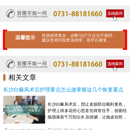
疾病病情复杂，诊断/治疗方法也不相同，
温馨提示
建议患者到院查清病情，祝早日康复。
相关文章
长沙白癜风术后护理要点怎么做掌握这几个恢复重点
长沙白癜风术后，想让皮损部位顺利复色，
护理上得多花些心思首先得管住手，创面结
痂脱落前千万别沾水,别抓挠，让痂皮自然掉
落，免得留疤或引起同形反应外出时防晒要
到位，撑伞,戴帽子,穿长袖，新生的皮肤暴