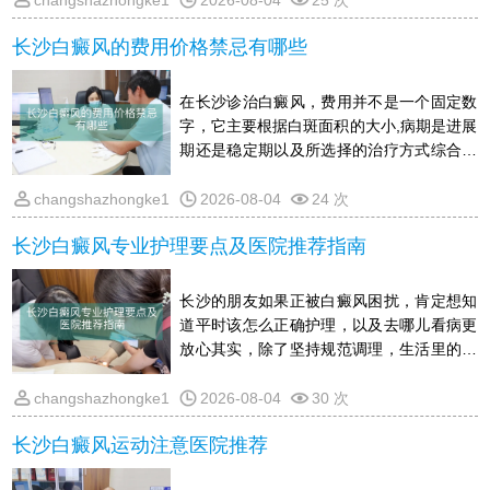
changshazhongke1
2026-08-04
25 次
晒后容易前功尽弃吃东西上，适当多吃点黑
长沙白癜风的费用价格禁忌有哪些
芝麻,黑豆这类含黑色素的食物，少吃柠檬,
猕猴桃等维C太高的果蔬，辛辣发物也尽量
忌口一阵子情绪别大起大落，心里放宽松
在长沙诊治白癜风，费用并不是一个固定数
些，晚上早点睡，别熬夜另外，哪怕白斑看
字，它主要根据白斑面积的大小,病期是进展
着变淡了，也要按医生嘱咐的时间回院复
期还是稳定期以及所选择的治疗方式综合来
查，跟着恢复节奏慢
定通常早期小面积的白斑处理起来花费相对
少，而大面积,顽固性的情况则耗费会更高一
changshazhongke1
2026-08-04
24 次
些价格方面还会受技术设备和诊疗方案细致
长沙白癜风专业护理要点及医院推荐指南
程度的影响至于禁忌，患者在生活中要特别
注意避免皮肤受到暴晒和外伤，饮食上尽量
少吃或不吃富含维C的食物，保持平稳的情
长沙的朋友如果正被白癜风困扰，肯定想知
绪，同时不要盲目尝试偏方，以免加重皮损
道平时该怎么正确护理，以及去哪儿看病更
具体花销需结合个人实际情况在线了解，
放心其实，除了坚持规范调理，生活里的细
节同样关键，比如怎么温和清洁皮肤,出门必
须防晒,吃什么对复色有帮助，以及情绪调整
changshazhongke1
2026-08-04
30 次
这些选医院时，可以看看有没有针对性的设
长沙白癜风运动注意医院推荐
备,医生能不能给出一人一案的方案下面整理
了一份简单好懂的长沙本地护理要点和就医