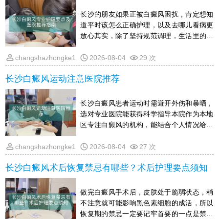
注意避免皮肤受到暴晒和外伤，饮食上尽量
少吃或不吃富含维C的食物，保持平稳的情
长沙的朋友如果正被白癜风困扰，肯定想知
绪，同时不要盲目尝试偏方，以免加重皮损
道平时该怎么正确护理，以及去哪儿看病更
具体花销需结合个人实际情况在线了解，
放心其实，除了坚持规范调理，生活里的细
节同样关键，比如怎么温和清洁皮肤,出门必
须防晒,吃什么对复色有帮助，以及情绪调整
changshazhongke1
2026-08-04
29 次
这些选医院时，可以看看有没有针对性的设
长沙白癜风运动注意医院推荐
备,医生能不能给出一人一案的方案下面整理
了一份简单好懂的长沙本地护理要点和就医
建议，帮你理清头绪，少踩坑，让恢复的路
长沙白癜风患者运动时需避开外伤和暴晒，
走得更顺当
选对专业医院能获得科学指导本院作为本地
区专注白癜风的机构，能结合个人情况给出
运动建议和规范诊疗，帮助规避运动带来的
风险有关运动防护及病情疑问，可通过在线
changshazhongke1
2026-08-04
27 次
渠道详细了解，避免因不当运动影响肤色恢
长沙白癜风术后恢复禁忌有哪些？术后护理要点须知
复
做完白癜风手术后，皮肤处于脆弱状态，稍
不注意就可能影响黑色素细胞的成活，所以
恢复期的禁忌一定要记牢首要的一点是禁止