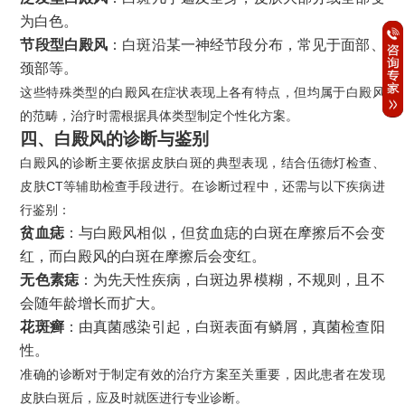
为白色。
节段型白殿风
：白斑沿某一神经节段分布，常见于面部、
颈部等。
这些特殊类型的白殿风在症状表现上各有特点，但均属于白殿风
的范畴，治疗时需根据具体类型制定个性化方案。
四、白殿风的诊断与鉴别
白殿风的诊断主要依据皮肤白斑的典型表现，结合伍德灯检查、
皮肤CT等辅助检查手段进行。在诊断过程中，还需与以下疾病进
行鉴别：
贫血痣
：与白殿风相似，但贫血痣的白斑在摩擦后不会变
红，而白殿风的白斑在摩擦后会变红。
无色素痣
：为先天性疾病，白斑边界模糊，不规则，且不
会随年龄增长而扩大。
花斑癣
：由真菌感染引起，白斑表面有鳞屑，真菌检查阳
性。
准确的诊断对于制定有效的治疗方案至关重要，因此患者在发现
皮肤白斑后，应及时就医进行专业诊断。