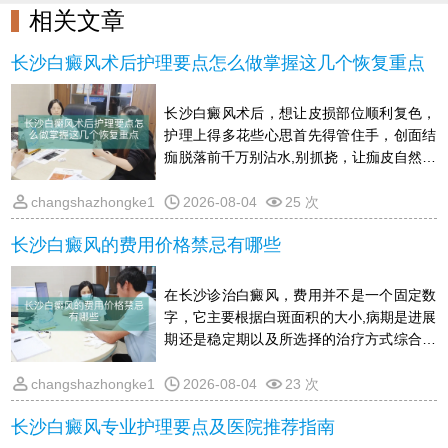
相关文章
长沙白癜风术后护理要点怎么做掌握这几个恢复重点
长沙白癜风术后，想让皮损部位顺利复色，
护理上得多花些心思首先得管住手，创面结
痂脱落前千万别沾水,别抓挠，让痂皮自然掉
落，免得留疤或引起同形反应外出时防晒要
到位，撑伞,戴帽子,穿长袖，新生的皮肤暴
changshazhongke1
2026-08-04
25 次
晒后容易前功尽弃吃东西上，适当多吃点黑
长沙白癜风的费用价格禁忌有哪些
芝麻,黑豆这类含黑色素的食物，少吃柠檬,
猕猴桃等维C太高的果蔬，辛辣发物也尽量
忌口一阵子情绪别大起大落，心里放宽松
在长沙诊治白癜风，费用并不是一个固定数
些，晚上早点睡，别熬夜另外，哪怕白斑看
字，它主要根据白斑面积的大小,病期是进展
着变淡了，也要按医生嘱咐的时间回院复
期还是稳定期以及所选择的治疗方式综合来
查，跟着恢复节奏慢
定通常早期小面积的白斑处理起来花费相对
少，而大面积,顽固性的情况则耗费会更高一
changshazhongke1
2026-08-04
23 次
些价格方面还会受技术设备和诊疗方案细致
长沙白癜风专业护理要点及医院推荐指南
程度的影响至于禁忌，患者在生活中要特别