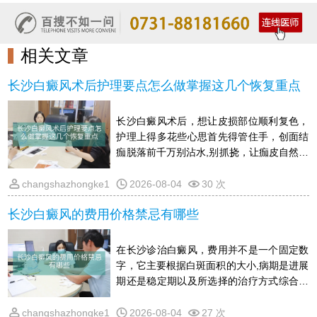
相关文章
长沙白癜风术后护理要点怎么做掌握这几个恢复重点
长沙白癜风术后，想让皮损部位顺利复色，
护理上得多花些心思首先得管住手，创面结
痂脱落前千万别沾水,别抓挠，让痂皮自然掉
落，免得留疤或引起同形反应外出时防晒要
到位，撑伞,戴帽子,穿长袖，新生的皮肤暴
changshazhongke1
2026-08-04
30 次
晒后容易前功尽弃吃东西上，适当多吃点黑
长沙白癜风的费用价格禁忌有哪些
芝麻,黑豆这类含黑色素的食物，少吃柠檬,
猕猴桃等维C太高的果蔬，辛辣发物也尽量
忌口一阵子情绪别大起大落，心里放宽松
在长沙诊治白癜风，费用并不是一个固定数
些，晚上早点睡，别熬夜另外，哪怕白斑看
字，它主要根据白斑面积的大小,病期是进展
着变淡了，也要按医生嘱咐的时间回院复
期还是稳定期以及所选择的治疗方式综合来
查，跟着恢复节奏慢
定通常早期小面积的白斑处理起来花费相对
少，而大面积,顽固性的情况则耗费会更高一
changshazhongke1
2026-08-04
27 次