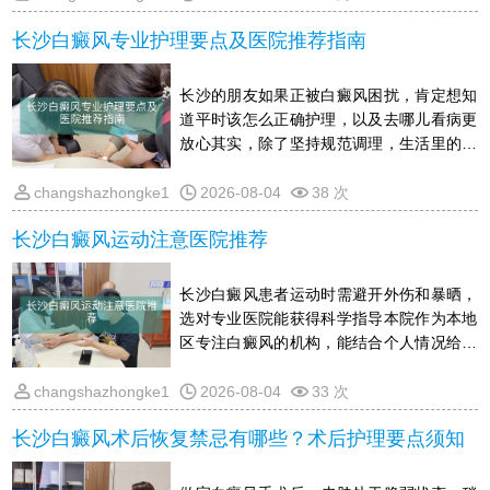
些价格方面还会受技术设备和诊疗方案细致
长沙白癜风专业护理要点及医院推荐指南
程度的影响至于禁忌，患者在生活中要特别
注意避免皮肤受到暴晒和外伤，饮食上尽量
少吃或不吃富含维C的食物，保持平稳的情
长沙的朋友如果正被白癜风困扰，肯定想知
绪，同时不要盲目尝试偏方，以免加重皮损
道平时该怎么正确护理，以及去哪儿看病更
具体花销需结合个人实际情况在线了解，
放心其实，除了坚持规范调理，生活里的细
节同样关键，比如怎么温和清洁皮肤,出门必
须防晒,吃什么对复色有帮助，以及情绪调整
changshazhongke1
2026-08-04
38 次
这些选医院时，可以看看有没有针对性的设
长沙白癜风运动注意医院推荐
备,医生能不能给出一人一案的方案下面整理
了一份简单好懂的长沙本地护理要点和就医
建议，帮你理清头绪，少踩坑，让恢复的路
长沙白癜风患者运动时需避开外伤和暴晒，
走得更顺当
选对专业医院能获得科学指导本院作为本地
区专注白癜风的机构，能结合个人情况给出
运动建议和规范诊疗，帮助规避运动带来的
风险有关运动防护及病情疑问，可通过在线
changshazhongke1
2026-08-04
33 次
渠道详细了解，避免因不当运动影响肤色恢
长沙白癜风术后恢复禁忌有哪些？术后护理要点须知
复