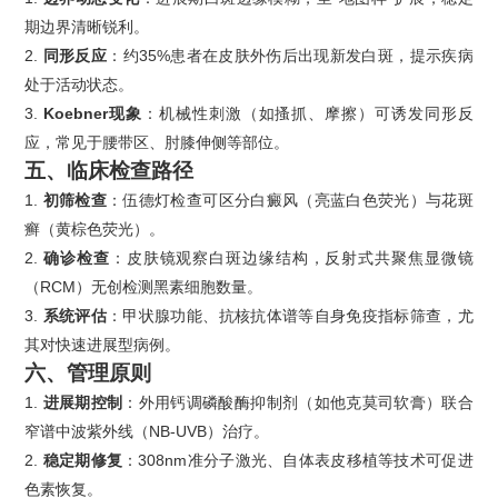
期边界清晰锐利。
2.
同形反应
：约35%患者在皮肤外伤后出现新发白斑，提示疾病
处于活动状态。
3.
Koebner现象
：机械性刺激（如搔抓、摩擦）可诱发同形反
应，常见于腰带区、肘膝伸侧等部位。
五、
临床检查路径
1.
初筛检查
：伍德灯检查可区分白癜风（亮蓝白色荧光）与花斑
癣（黄棕色荧光）。
2.
确诊检查
：皮肤镜观察白斑边缘结构，反射式共聚焦显微镜
（RCM）无创检测黑素细胞数量。
3.
系统评估
：甲状腺功能、抗核抗体谱等自身免疫指标筛查，尤
其对快速进展型病例。
六、
管理原则
1.
进展期控制
：外用钙调磷酸酶抑制剂（如他克莫司软膏）联合
窄谱中波紫外线（NB-UVB）治疗。
2.
稳定期修复
：308nm准分子激光、自体表皮移植等技术可促进
色素恢复。