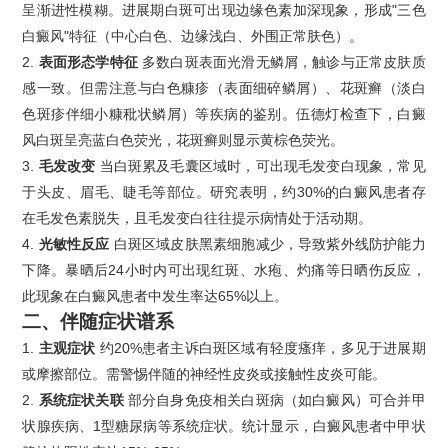
呈渐进性模糊。进展期白斑可出现边缘色素加深现象，形成"三色
白癜风"特征（中心白色、边缘浅白、外围正常肤色）。
2.
表面形态学特征
多数白斑表面光滑无鳞屑，触诊与正常皮肤质
感一致。但需注意与白色糠疹（表面细碎鳞屑）、花斑癣（淡白
色斑疹伴细小糠秕状鳞屑）等疾病的鉴别。伍德灯检查下，白癜
风白斑呈亮蓝白色荧光，花斑癣则显示黄棕色荧光。
3.
毛发改变
当白斑累及毛囊区域时，可出现毛发变白现象，常见
于头皮、眉毛、睫毛等部位。研究表明，约30%的白癜风患者存
在毛发色素脱失，且毛发变白往往提示病情处于活动期。
4.
光敏性反应
白斑区域皮肤黑素细胞减少，导致紫外线防护能力
下降。暴晒后24小时内可出现红斑、水疱、灼痛等日晒伤反应，
此现象在白癜风患者中发生率达65%以上。
二、
伴随症状谱系
1.
主观症状
约20%患者主诉白斑区域有轻度瘙痒，多见于进展期
或摩擦部位。需警惕伴随的神经性皮炎或接触性皮炎可能。
2.
系统症状关联
部分自身免疫相关白斑病（如白癜风）可合并甲
状腺疾病、1型糖尿病等系统症状。统计显示，白癜风患者中甲状