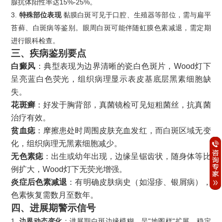
腺抗体阳性率达15%-25%。
3.
特殊部位表现
黏膜白斑可见于口腔、生殖器等部位，需与扁平
苔藓、白斑病等鉴别。眼周白斑可能伴随虹膜色素减退，需定期
进行眼科检查。
三、
疾病鉴别要点
白癜风
：典型表现为边界清晰的瓷白色斑片，Wood灯下
呈亮蓝白色荧光，组织病理显示表皮基底层黑素细胞缺
失。
花斑癣
：好发于胸背部，真菌镜检可见短粗菌丝，抗真菌
治疗有效。
贫血痣
：摩擦患处时周围皮肤充血发红，而白斑区域无变
化，组织病理无黑素细胞减少。
无色素痣
：出生或幼年出现，边缘呈锯齿状，随身体等比
例扩大，Wood灯下无荧光增强。
炎症后色素减退
：有明确皮肤病史（如湿疹、银屑病），
色素恢复需数月至数年。
四、
进展期警示信号
1.
边界动态变化
：进展期白斑边缘模糊，呈"地图样"扩展，稳定