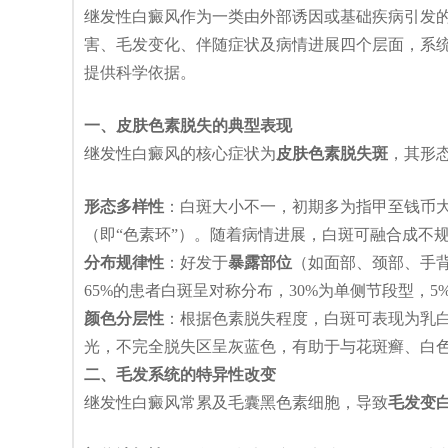
继发性白癜风作为一类由外部诱因或基础疾病引发
害、毛发变化、伴随症状及病情进展四个层面，系
提供科学依据。
一、皮肤色素脱失的典型表现
继发性白癜风的核心症状为
皮肤色素脱失斑
，其形
形态多样性
：白斑大小不一，初期多为指甲至钱币
（即“色素环”）。随着病情进展，白斑可融合成不规则
分布规律性
：好发于
暴露部位
（如面部、颈部、手
65%的患者白斑呈对称分布，30%为单侧节段型，
颜色分层性
：根据色素脱失程度，白斑可表现为乳白
光，不完全脱失区呈灰蓝色，有助于与花斑癣、白
二、毛发系统的特异性改变
继发性白癜风常累及毛囊黑色素细胞，导致
毛发变