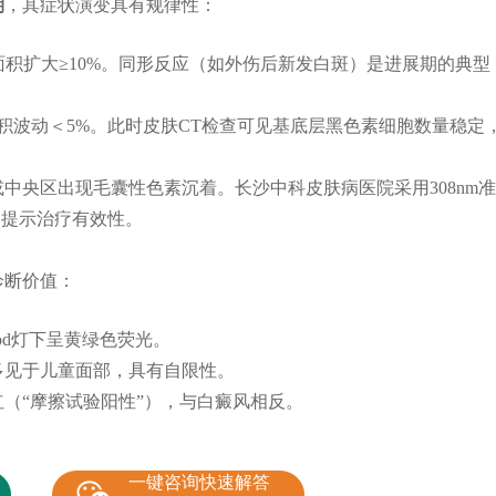
期
，其症状演变具有规律性：
面积扩大≥10%。同形反应（如外伤后新发白斑）是进展期的典型
积波动＜5%。此时皮肤CT检查可见基底层黑色素细胞数量稳定
中央区出现毛囊性色素沉着。长沙中科皮肤病医院采用308nm准
，提示治疗有效性。
诊断价值：
od灯下呈黄绿色荧光。
多见于儿童面部，具有自限性。
（“摩擦试验阳性”），与白癜风相反。
一键咨询快速解答