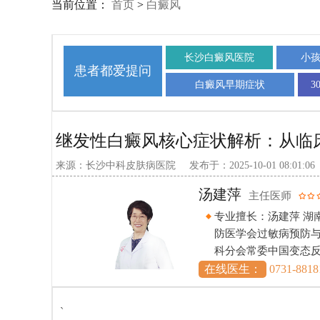
当前位置：
首页
>
白癜风
长沙白癜风医院
小
患者都爱提问
白癜风早期症状
3
继发性白癜风核心症状解析：从临
来源：长沙中科皮肤病医院
发布于：2025-10-01 08:01:06
谢明峰
副主任医师
预
专业擅长：谢明峰 湖
学
药及中西医结合学会
会委员中国中西医结
在线医生：
0731-8818
`