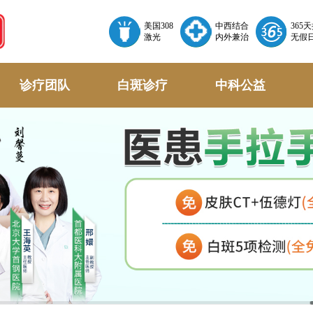
美国308
中西结合
365
激光
内外兼治
无假
诊疗团队
白斑诊疗
中科公益