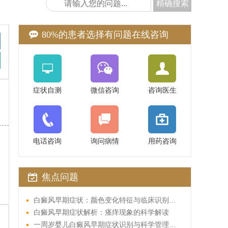
精确搜索
80%的患者选择有问题在线咨询
症状自测
微信咨询
咨询医生
黄进华
主任医师
电话咨询
询问病情
用药咨询
专业擅长：长沙中科皮肤病医院首席
授研究生导师中国中西医结合学会
焦点问题
医学会皮肤病学专业委员会副
在线医生：
0731-88181660
白癜风早期症状：颜色变化特征与临床识别要点
白癜风早期症状解析：瘙痒现象的科学解读
一周岁婴儿白癜风早期症状识别与科学管理指南