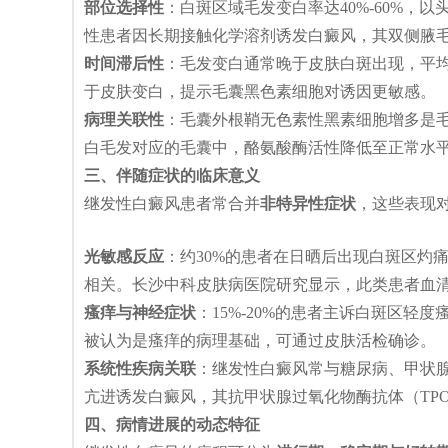
部位选择性
：白斑区域毛发变白率达40%-60%，
性患者因长期接触化学溶剂诱发白癜风，其双侧腋
时间滞后性
：毛发变白通常晚于皮肤白斑出现，平均
于皮肤变白，提示毛囊黑色素细胞对诱因更敏感。
病理关联性
：毛囊外根鞘无色素性黑素细胞增多是
白毛发对应的毛囊中，酪氨酸酶活性降低至正常水平
三、伴随症状的临床意义
继发性白癜风患者常合并
非特异性症状
，这些表现
光敏感反应
：约30%的患者在日晒后出现白斑区灼
相关。长沙中科皮肤病医院研究显示，此类患者血清
瘙痒与神经症状
：15%-20%的患者主诉白斑区轻
被认为是瘙痒的病理基础，可通过皮肤活检确诊。
系统性疾病关联
：继发性白癜风常与糖尿病、甲状腺
亢进诱发白癜风，其抗甲状腺过氧化物酶抗体（TP
四、病情进展的动态特征