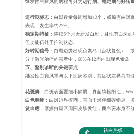
继发性白癜风的病程可分为
进行期、稳定期与好转
进行期标志
：白斑数量每周增加≥2个，或原有白斑
表现，发生率约25%。
稳定期特征
：连续6个月无新发白斑，且现有白斑面
但功能仍处于抑制状态。
好转期信号
：白斑边缘出现色素岛（点状复色），或
分子激光治疗的患者中，68%在12周内出现色素岛
五、鉴别诊断的关键要点
继发性白癜风需与以下疾病鉴别，其症状差异具有
花斑癣
：白斑表面覆细小鳞屑，真菌镜检阳性，Wo
白色糠疹
：白斑边界模糊，表面干燥伴细碎鳞屑，
贫血痣
：摩擦白斑区周围皮肤发红，而白斑本身不红
`
祛白热线