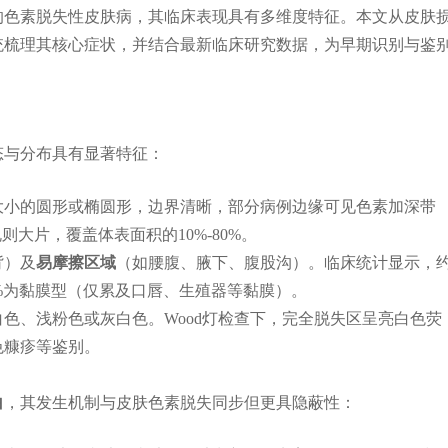
的色素脱失性皮肤病，其临床表现具有多维度特征。本文从皮肤
统梳理其核心症状，并结合最新临床研究数据，为早期识别与鉴
态与分布具有显著特征：
大小的圆形或椭圆形，边界清晰，部分病例边缘可见色素加深带
大片，覆盖体表面积的10%-80%。
背）及
易摩擦区域
（如腰腹、腋下、腹股沟）。临床统计显示，
5%为黏膜型（仅累及口唇、生殖器等黏膜）。
色、浅粉色或灰白色。Wood灯检查下，完全脱失区呈亮白色荧
色糠疹等鉴别。
白
，其发生机制与皮肤色素脱失同步但更具隐蔽性：