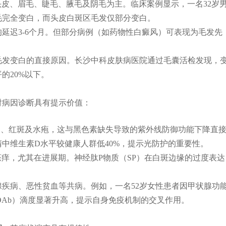
以头皮、眉毛、睫毛、腋毛及阴毛为主。临床案例显示，一名32岁
毛完全变白，而头皮白斑区毛发仅部分变白。
延迟3-6个月。但部分病例（如药物性白癜风）可表现为毛发先
毛发变白的直接原因。长沙中科皮肤病医院通过毛囊活检发现，
的20%以下。
对病因诊断具有提示价值：
痛、红斑及水疱，这与黑色素缺失导致的紫外线防御功能下降直
中维生素D水平较健康人群低40%，提示光防护的重要性。
度瘙痒，尤其在进展期。神经肽P物质（SP）在白斑边缘的过度表达
疾病、恶性贫血等共病。例如，一名52岁女性患者因甲状腺功
OAb）滴度显著升高，提示自身免疫机制的交叉作用。