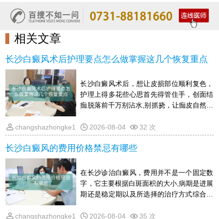
相关文章
长沙白癜风术后护理要点怎么做掌握这几个恢复重点
长沙白癜风术后，想让皮损部位顺利复色，
护理上得多花些心思首先得管住手，创面结
痂脱落前千万别沾水,别抓挠，让痂皮自然掉
落，免得留疤或引起同形反应外出时防晒要
到位，撑伞,戴帽子,穿长袖，新生的皮肤暴
changshazhongke1
2026-08-04
32 次
晒后容易前功尽弃吃东西上，适当多吃点黑
长沙白癜风的费用价格禁忌有哪些
芝麻,黑豆这类含黑色素的食物，少吃柠檬,
猕猴桃等维C太高的果蔬，辛辣发物也尽量
忌口一阵子情绪别大起大落，心里放宽松
在长沙诊治白癜风，费用并不是一个固定数
些，晚上早点睡，别熬夜另外，哪怕白斑看
字，它主要根据白斑面积的大小,病期是进展
着变淡了，也要按医生嘱咐的时间回院复
期还是稳定期以及所选择的治疗方式综合来
查，跟着恢复节奏慢
定通常早期小面积的白斑处理起来花费相对
少，而大面积,顽固性的情况则耗费会更高一
changshazhongke1
2026-08-04
35 次