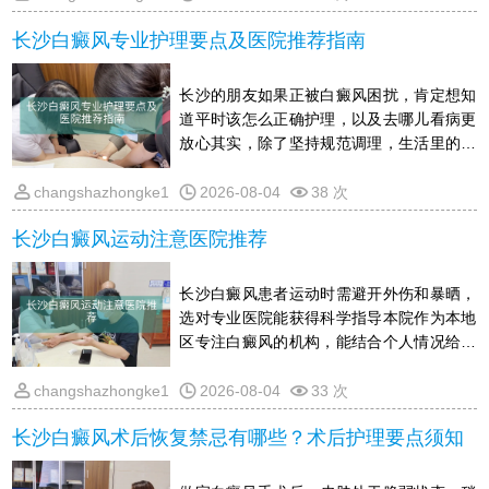
些价格方面还会受技术设备和诊疗方案细致
长沙白癜风专业护理要点及医院推荐指南
程度的影响至于禁忌，患者在生活中要特别
注意避免皮肤受到暴晒和外伤，饮食上尽量
少吃或不吃富含维C的食物，保持平稳的情
长沙的朋友如果正被白癜风困扰，肯定想知
绪，同时不要盲目尝试偏方，以免加重皮损
道平时该怎么正确护理，以及去哪儿看病更
具体花销需结合个人实际情况在线了解，
放心其实，除了坚持规范调理，生活里的细
节同样关键，比如怎么温和清洁皮肤,出门必
须防晒,吃什么对复色有帮助，以及情绪调整
changshazhongke1
2026-08-04
38 次
这些选医院时，可以看看有没有针对性的设
长沙白癜风运动注意医院推荐
备,医生能不能给出一人一案的方案下面整理
了一份简单好懂的长沙本地护理要点和就医
建议，帮你理清头绪，少踩坑，让恢复的路
长沙白癜风患者运动时需避开外伤和暴晒，
走得更顺当
选对专业医院能获得科学指导本院作为本地
区专注白癜风的机构，能结合个人情况给出
运动建议和规范诊疗，帮助规避运动带来的
风险有关运动防护及病情疑问，可通过在线
changshazhongke1
2026-08-04
33 次
渠道详细了解，避免因不当运动影响肤色恢
长沙白癜风术后恢复禁忌有哪些？术后护理要点须知
复