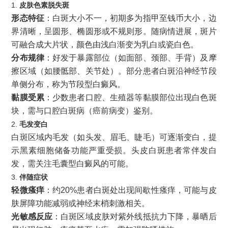
1.
皮肤色素脱失斑
形态特征
：白斑大小不一，初期多为指甲至钱币大小，边
界清晰，呈圆形、椭圆形或不规则形。随病情进展，斑片
可融合成大片状，颜色由浅白渐变为乳白或瓷白色。
分布规律
：好发于暴露部位（如面部、颈部、手背）及摩
擦区域（如腰骶部、关节处）。部分患者白斑沿神经节段
单侧分布，称为节段型白癜风。
黏膜受累
：少数患者口腔、生殖器等黏膜部位出现白色斑
块，需与口腔白斑病（癌前病变）鉴别。
2.
毛发变白
白斑区域内毛发（如头发、眉毛、睫毛）可逐渐变白，提
示黑素细胞储备功能严重受损。头皮白斑患者常伴发白
发，需关注毛囊型白癜风的可能。
3.
伴随症状
轻微瘙痒
：约20%患者白斑处出现间歇性瘙痒，可能与皮
肤屏障功能减弱或神经末梢刺激相关。
光敏感反应
：白斑区域皮肤对紫外线抵抗力下降，暴晒后