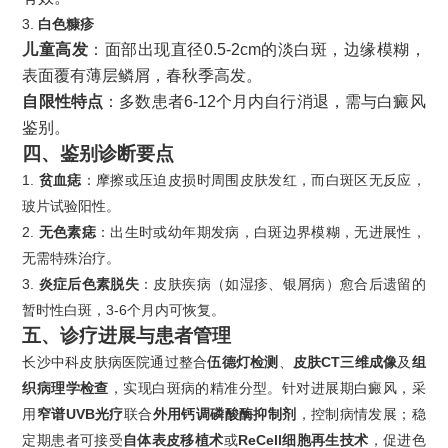
3.
白色糠疹
儿童高发
：面部出现直径0.5-2cm的淡白斑，边缘模糊，
表面覆有薄层鳞屑，春秋季高发。
自限性特点
：多数患者6-12个月内自行消退，需与白癜风
鉴别。
四、鉴别诊断要点
1.
贫血痣
：摩擦或压迫皮损时周围皮肤发红，而白斑区无反应，
玻片试验阳性。
2.
无色素痣
：出生时或幼年期发病，白斑边界模糊，无进展性，
无需特殊治疗。
3.
炎症后色素脱失
：皮肤疾病（如湿疹、银屑病）愈合后遗留的
暂时性白斑，3-6个月内可恢复。
五、诊疗进展与患者管理
长沙中科皮肤病医院通过整合
伍德灯检测
、
皮肤CT三维成像
及
组
织病理学检查
，实现白斑病的精准分型。针对进展期白癜风，采
用
窄谱UVB光疗
联合
外用钙调磷酸酶抑制剂
，控制病情发展；稳
定期患者可接受
自体表皮移植术
或
ReCell细胞再生技术
，促进色