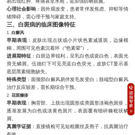
易出现红肿、疼痛甚至水疱，需加强防晒措施。
心理社会影响
：因外观改变，患者常伴发焦虑、抑郁等情
绪障碍，需心理干预与家庭支持。
三、白斑病的临床图像特征
1.
白癜风
早期表现
：皮肤出现点状或小片状色素减退斑，边缘模
糊，周围可见色素沉着环（“色素晕”）。
进展期特征
：白斑边界锐利，呈乳白色或瓷白色，表面光
滑无鳞屑。伍德灯下可见亮蓝白色荧光，皮肤CT显示基
底层黑素细胞缺失。
特殊类型
：面颈部白癜风易伴发毛发变白；肢端型白癜风
治疗反应较差，需长期综合干预。
2.
花斑糠疹
早期表现
：胸背部、上肢出现圆形或类圆形淡褐色斑疹，
逐渐发展为白色或淡黄色斑片，表面覆有细碎糠秕状鳞
屑。
真菌学证据
：直接镜检可见短粗菌丝及孢子，抗真菌治疗
有效。