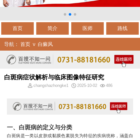
首页
简介
医师
路线
导航：
首页
ν
白癜风
白斑病症状解析与临床图像特征研究
changshazhongke1
2025-10-02
486
一、白斑病的定义与分类
白斑病是一类以皮肤或黏膜色素脱失为特征的疾病统称，涵盖白