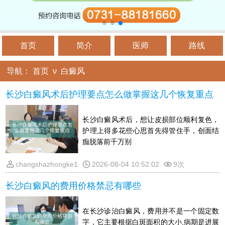
首页
简介
医师
路线
导航：
首页
ν
白癜风
长沙白癜风术后护理要点怎么做掌握这几个恢复重点
长沙白癜风术后，想让皮损部位顺利复色，
护理上得多花些心思首先得管住手，创面结
痂脱落前千万别
changshazhongke1
2026-08-04 10:52:02
9次
长沙白癜风的费用价格禁忌有哪些
在长沙诊治白癜风，费用并不是一个固定数
字，它主要根据白斑面积的大小,病期是进展