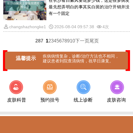
在长沙看白癜风要花多少钱，这是很多病友
最先想弄明白的事其实白斑的治疗开销并没
有一个固定
changshazhongke1
2026-08-04 09:57:38
4次
287
1
2
3
4
5
6
7
8
9
10
下一页
尾页
疾病病情复杂，诊断/治疗方法也不相同，
温馨提示
建议患者到院查清病情，祝早日康复。
皮肤科普
预约挂号
线上诊断
皮肤咨询