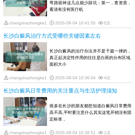
弯路留神这几点能少踩坑：第一，查资质，
看清有没有医疗机
changshazhongke1
2026-08-04 10:41:55
5次
长沙白癜风治疗方式受哪些关键因素左右
长沙白癜风的治疗办法并不是千篇一律的，
真正起决定性作用的往往是白斑的分布区域,
面积大小
changshazhongke1
2026-08-04 10:36:04
4次
长沙白癜风日常费用的关注重点与生活护理须知
很多在长沙的朋友都想知道白癜风日常费用
高不高,平时要注意什么其实这笔开销没有固
定标准，
changshazhongke1
2026-08-04 10:28:51
1次