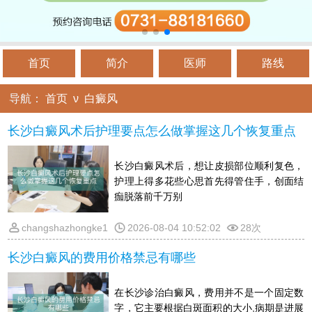
首页
简介
医师
路线
导航：
首页
ν
白癜风
长沙白癜风术后护理要点怎么做掌握这几个恢复重点
长沙白癜风术后，想让皮损部位顺利复色，
护理上得多花些心思首先得管住手，创面结
痂脱落前千万别
changshazhongke1
2026-08-04 10:52:02
28次
长沙白癜风的费用价格禁忌有哪些
在长沙诊治白癜风，费用并不是一个固定数
字，它主要根据白斑面积的大小,病期是进展