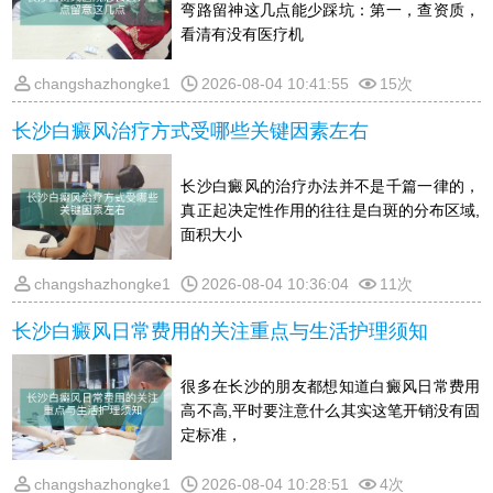
弯路留神这几点能少踩坑：第一，查资质，
看清有没有医疗机
changshazhongke1
2026-08-04 10:41:55
15次
长沙白癜风治疗方式受哪些关键因素左右
长沙白癜风的治疗办法并不是千篇一律的，
真正起决定性作用的往往是白斑的分布区域,
面积大小
changshazhongke1
2026-08-04 10:36:04
11次
长沙白癜风日常费用的关注重点与生活护理须知
很多在长沙的朋友都想知道白癜风日常费用
高不高,平时要注意什么其实这笔开销没有固
定标准，
changshazhongke1
2026-08-04 10:28:51
4次