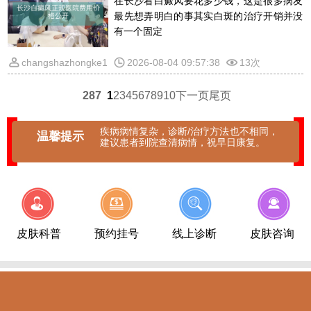
在长沙看白癜风要花多少钱，这是很多病友
最先想弄明白的事其实白斑的治疗开销并没
有一个固定
changshazhongke1
2026-08-04 09:57:38
13次
287
1
2
3
4
5
6
7
8
9
10
下一页
尾页
疾病病情复杂，诊断/治疗方法也不相同，
温馨提示
建议患者到院查清病情，祝早日康复。
皮肤科普
预约挂号
线上诊断
皮肤咨询